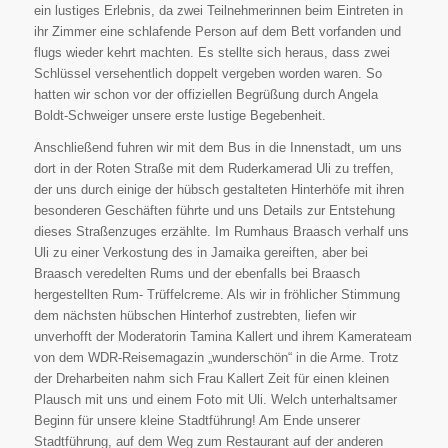
ein lustiges Erlebnis, da zwei Teilnehmerinnen beim Eintreten in
ihr Zimmer eine schlafende Person auf dem Bett vorfanden und
flugs wieder kehrt machten. Es stellte sich heraus, dass zwei
Schlüssel versehentlich doppelt vergeben worden waren. So
hatten wir schon vor der offiziellen Begrüßung durch Angela
Boldt-Schweiger unsere erste lustige Begebenheit.
Anschließend fuhren wir mit dem Bus in die Innenstadt, um uns
dort in der Roten Straße mit dem Ruderkamerad Uli zu treffen,
der uns durch einige der hübsch gestalteten Hinterhöfe mit ihren
besonderen Geschäften führte und uns Details zur Entstehung
dieses Straßenzuges erzählte. Im Rumhaus Braasch verhalf uns
Uli zu einer Verkostung des in Jamaika gereiften, aber bei
Braasch veredelten Rums und der ebenfalls bei Braasch
hergestellten Rum- Trüffelcreme. Als wir in fröhlicher Stimmung
dem nächsten hübschen Hinterhof zustrebten, liefen wir
unverhofft der Moderatorin Tamina Kallert und ihrem Kamerateam
von dem WDR-Reisemagazin „wunderschön“ in die Arme. Trotz
der Dreharbeiten nahm sich Frau Kallert Zeit für einen kleinen
Plausch mit uns und einem Foto mit Uli. Welch unterhaltsamer
Beginn für unsere kleine Stadtführung! Am Ende unserer
Stadtführung, auf dem Weg zum Restaurant auf der anderen