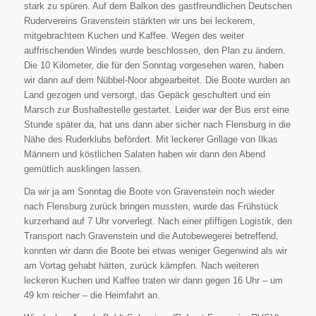
stark zu spüren. Auf dem Balkon des gastfreundlichen Deutschen
Rudervereins Gravenstein stärkten wir uns bei leckerem,
mitgebrachtem Kuchen und Kaffee. Wegen des weiter
auffrischenden Windes wurde beschlossen, den Plan zu ändern.
Die 10 Kilometer, die für den Sonntag vorgesehen waren, haben
wir dann auf dem Nübbel-Noor abgearbeitet. Die Boote wurden an
Land gezogen und versorgt, das Gepäck geschultert und ein
Marsch zur Bushaltestelle gestartet. Leider war der Bus erst eine
Stunde später da, hat uns dann aber sicher nach Flensburg in die
Nähe des Ruderklubs befördert. Mit leckerer Grillage von Ilkas
Männern und köstlichen Salaten haben wir dann den Abend
gemütlich ausklingen lassen.
Da wir ja am Sonntag die Boote von Gravenstein noch wieder
nach Flensburg zurück bringen mussten, wurde das Frühstück
kurzerhand auf 7 Uhr vorverlegt. Nach einer pfiffigen Logistik, den
Transport nach Gravenstein und die Autobewegerei betreffend,
konnten wir dann die Boote bei etwas weniger Gegenwind als wir
am Vortag gehabt hätten, zurück kämpfen. Nach weiteren
leckeren Kuchen und Kaffee traten wir dann gegen 16 Uhr – um
49 km reicher – die Heimfahrt an.