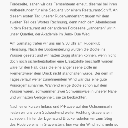
Fördeseite, sahen wir das Fernsehteam erneut, diesmal bei ihren
Vorbereitungen für eine Sequenz vor einem Restaurant-Schiff. An
diesem ersten Tag unserer Ruderwanderfahrt trugen wir dem
zweiten Teil des Wortes Rechnung, denn nach dem Abendessen
in dem Restaurant auf der anderen Fördeseite „wanderten“ wir in
unser Quartier, der Akademie im Jens- Due Weg.
Am Samstag trafen wir uns um 9.30 Uhr am Ruderklub
Flensburg. Nach der Bootseinteilung wurden die Boote ins
Wasser gesetzt und wir hätten zügig starten können, wenn nicht
doch noch sicherheitshalber eine Ersatzdolle beschafft worden
wäre für den Fall, dass die eine angerissene Dolle im
Riemenzweier dem Druck nicht standhalten würde. Bei dem im
Tagesverlauf weiter zunehmendem Wind war das eine gute
Vorsorgemaßnahme. Während einige Boote schon auf dem
Wasser waren, schwammen zwei Schweinswale in unserer Nähe
und wir hatten Gelegenheit, sie zu beobachten.
Nach einer kurzen Imbiss und P-Pause auf den Ochseninseln
ließen wir uns vom Südwestwind weiter Richtung Gravenstein
schieben. Hinter der Egernsund Brücke ruderten wir zum Steg
des Rudervereins in Gravenstein, hier war der Wind nicht mehr so