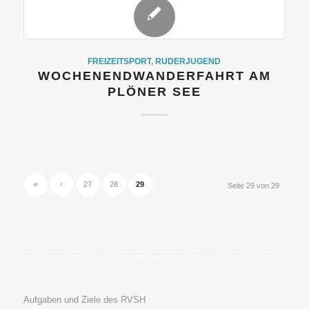
FREIZEITSPORT
,
RUDERJUGEND
WOCHENENDWANDERFAHRT AM
PLÖNER SEE
«
‹
27
28
29
Seite 29 von 29
Aufgaben und Ziele des RVSH