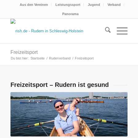
Aus den Vereinen
Leistungssport
Jugend
Verband
Panorama
Freizeitsport
Du bist hier:
Startseite
/
Ruderverband
/
Freizeitsport
Freizeitsport – Rudern ist gesund