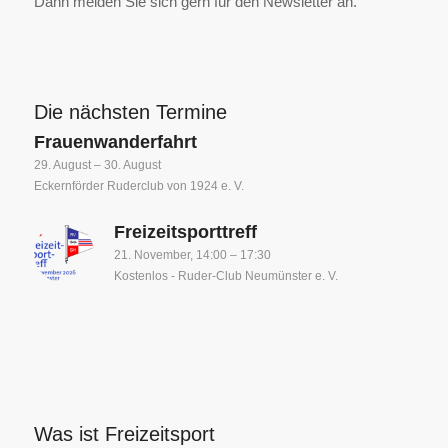
Dann melden Sie sich gern für den Newsletter an.
Die nächsten Termine
Frauenwanderfahrt
29. August
–
30. August
Eckernförder Ruderclub von 1924 e. V.
Freizeitsporttreff
21. November, 14:00
–
17:30
Kostenlos
-
Ruder-Club Neumünster e. V.
Was ist Freizeitsport