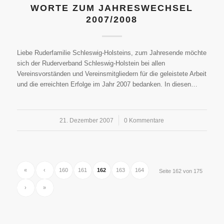
WORTE ZUM JAHRESWECHSEL
2007/2008
Liebe Ruderfamilie Schleswig-Holsteins, zum Jahresende möchte
sich der Ruderverband Schleswig-Holstein bei allen
Vereinsvorständen und Vereinsmitgliedern für die geleistete Arbeit
und die erreichten Erfolge im Jahr 2007 bedanken. In diesen…
21. Dezember 2007
/
0 Kommentare
«
‹
160
161
162
163
164
Seite 162 von 175
›
»