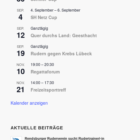
4. September
–
6. September
SEP.
4
SH Netz Cup
Ganztägig
SEP.
12
Quer durchs Land: Geesthacht
Ganztägig
SEP.
19
Rudern gegen Krebs Lübeck
19:00
–
20:30
NOV.
10
Regattaforum
14:00
–
17:30
NOV.
21
Freizeitsporttreff
Kalender anzeigen
AKTUELLE BEITRÄGE
Rendsburger Ruderverein sucht Rudertrainer/-in