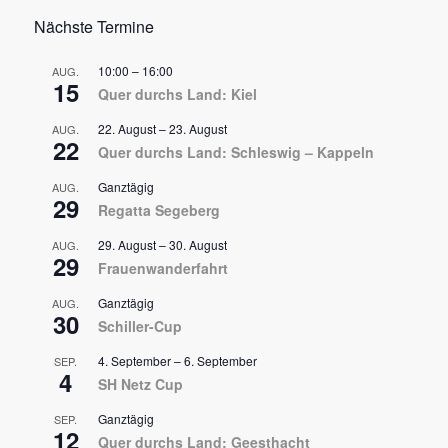
Nächste Termine
10:00
–
16:00
AUG.
15
Quer durchs Land: Kiel
22. August
–
23. August
AUG.
22
Quer durchs Land: Schleswig – Kappeln
Ganztägig
AUG.
29
Regatta Segeberg
29. August
–
30. August
AUG.
29
Frauenwanderfahrt
Ganztägig
AUG.
30
Schiller-Cup
4. September
–
6. September
SEP.
4
SH Netz Cup
Ganztägig
SEP.
12
Quer durchs Land: Geesthacht