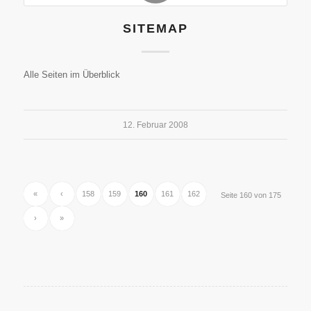
SITEMAP
Alle Seiten im Überblick
12. Februar 2008
«
‹
158
159
160
161
162
Seite 160 von 175
›
»