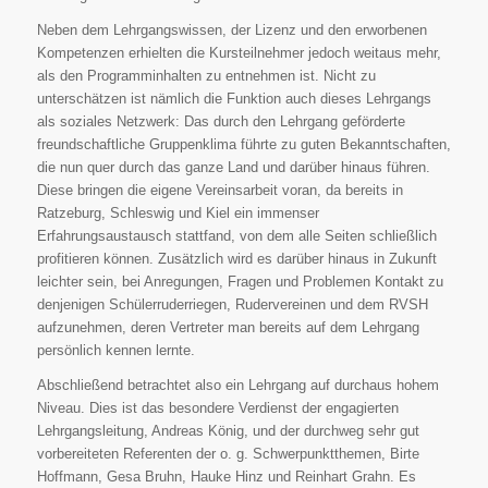
Neben dem Lehrgangswissen, der Lizenz und den erworbenen
Kompetenzen erhielten die Kursteilnehmer jedoch weitaus mehr,
als den Programminhalten zu entnehmen ist. Nicht zu
unterschätzen ist nämlich die Funktion auch dieses Lehrgangs
als soziales Netzwerk: Das durch den Lehrgang geförderte
freundschaftliche Gruppenklima führte zu guten Bekanntschaften,
die nun quer durch das ganze Land und darüber hinaus führen.
Diese bringen die eigene Vereinsarbeit voran, da bereits in
Ratzeburg, Schleswig und Kiel ein immenser
Erfahrungsaustausch stattfand, von dem alle Seiten schließlich
profitieren können. Zusätzlich wird es darüber hinaus in Zukunft
leichter sein, bei Anregungen, Fragen und Problemen Kontakt zu
denjenigen Schülerruderriegen, Rudervereinen und dem RVSH
aufzunehmen, deren Vertreter man bereits auf dem Lehrgang
persönlich kennen lernte.
Abschließend betrachtet also ein Lehrgang auf durchaus hohem
Niveau. Dies ist das besondere Verdienst der engagierten
Lehrgangsleitung, Andreas König, und der durchweg sehr gut
vorbereiteten Referenten der o. g. Schwerpunktthemen, Birte
Hoffmann, Gesa Bruhn, Hauke Hinz und Reinhart Grahn. Es