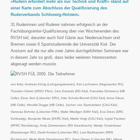
»Rudern erfordert mehr als nur Technik und Kraft!« stand auf
einer Karte zum Abschluss der Qualifizierung des
Ruderverbands Schleswig-Holstein.
31 Ruderinnen und Ruderer nahmen erfolgreich an der
Fachübungsleiter-Qualifizierung über vier Wochenenden des
RVSH teil, darunter auch fünf Gäste aus Niedersachsen und
Bremen sowie 8 Sportstudierende der Universität Kiel. Der
Ansturm auf die nur alle zwei Jahre durchgeführten Seminare war
in diesem Jahr so groß, dass leider weiteren Interessenten
abgesagt werden musste.
von links: Andreas König (Lehrgangsteamer), Kim Lachmann (Vegesacker RV),
Thorsten Grimm (SRSV Plön), Caro Edzards (RG Kiel), Franziska Dommenz (HB
Celle), Einar Jörn (Lübecker SRV), Inke Schultz-Berndt (CAU Kiel), Anna Gleue
(HB Celle), Hendrik Dogge (HB Celle), Jochen von Spreckelsen (CAU Kiel),
Vanessa Behnke (Lübecker FRK), Malte Wiediger (SWV Kiel), Eva Drees (DRC
Schleswig), Benjamin Mewe (EKRC Kiel), Martin Voigt (CAU Kiel), Ingrid Paulsen
(RPRC Rendsburg), Andy Zimmermann (RG Geesthacht), Martijn Oosterbaan
(Ratzeburger RC), David Kenkel (Lübecker RK), Lars Barkhausen (RRS
Bückeburg), Merle Muth (Segeberger RC), Sven Dreyer (Lübecker RK), Hägar