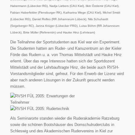
Habermann (Lübecker RG), Nadja Liebers (CAU Kiel), Ilkin Özdemir (CAU Kiel),
Fabian Haberfelder (Flensburger RK), Katharina Wege (CAU Kiel), Michel Smidt
(Lübecker RG), Daniel Rolfes (RR Johanneum Lübeck), Nils Schuhardt
(Segeberger RC), Janna Krüger (Lübecker FRG), Luisa Böhm (RR Johanneum
Lübeck), Birte Müller (Referentin) und Hauke Hinz (Lehrteam)
Die Teilnahme der Sportstudenten aus Kiel war ein Experiment.
Die Studenten hatten am Ruder- und Kanuzentrum an der Kieler
Förde das Rudern u. a. von Thomas Mittelstädt und Hauke Hinz
erlernt. Über das rege Interesse hatten sich der Sportdozent
Mittelstädt und der Lehrbauftragte Hinz, die beide auch RVSH-
Vorstandsmitglieder sind, gefreut. Für den Erwerb der Lizenz wird
aber nach anderen Lösungen in der Zukunft gesucht werden
müssen.
Als Seminarorte standen wieder die Ruderakademie Ratzeburg
sowie die schönen Bootshäuser des Domschulruderclubs in
Schleswig und des Akademischen Rudervereins in Kiel zur