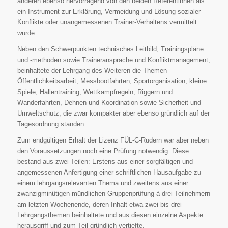
anderen ebenso hervorragend von den beiden Referentinnen als
ein Instrument zur Erklärung, Vermeidung und Lösung sozialer
Konflikte oder unangemessenen Trainer-Verhaltens vermittelt
wurde.
Neben den Schwerpunkten technisches Leitbild, Trainingspläne
und -methoden sowie Traineransprache und Konfliktmanagement,
beinhaltete der Lehrgang des Weiteren die Themen
Öffentlichkeitsarbeit, Messbootfahrten, Sportorganisation, kleine
Spiele, Hallentraining, Wettkampfregeln, Riggern und
Wanderfahrten, Dehnen und Koordination sowie Sicherheit und
Umweltschutz, die zwar kompakter aber ebenso gründlich auf der
Tagesordnung standen.
Zum endgültigen Erhalt der Lizenz FÜL-C-Rudern war aber neben
den Voraussetzungen noch eine Prüfung notwendig. Diese
bestand aus zwei Teilen: Erstens aus einer sorgfältigen und
angemessenen Anfertigung einer schriftlichen Hausaufgabe zu
einem lehrgangsrelevanten Thema und zweitens aus einer
zwanzigminütigen mündlichen Gruppenprüfung à drei Teilnehmern
am letzten Wochenende, deren Inhalt etwa zwei bis drei
Lehrgangsthemen beinhaltete und aus diesen einzelne Aspekte
herausgriff und zum Teil gründlich vertiefte.