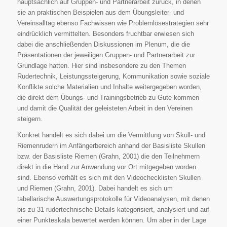
hauptsächlich auf Gruppen- und Partnerarbeit zurück, in denen
sie an praktischen Beispielen aus dem Übungsleiter- und
Vereinsalltag ebenso Fachwissen wie Problemlösestrategien sehr
eindrücklich vermittelten. Besonders fruchtbar erwiesen sich
dabei die anschließenden Diskussionen im Plenum, die die
Präsentationen der jeweiligen Gruppen- und Partnerarbeit zur
Grundlage hatten. Hier sind insbesondere zu den Themen
Rudertechnik, Leistungssteigerung, Kommunikation sowie soziale
Konflikte solche Materialien und Inhalte weitergegeben worden,
die direkt dem Übungs- und Trainingsbetrieb zu Gute kommen
und damit die Qualität der geleisteten Arbeit in den Vereinen
steigern.
Konkret handelt es sich dabei um die Vermittlung von Skull- und
Riemenrudern im Anfängerbereich anhand der Basisliste Skullen
bzw. der Basisliste Riemen (Grahn, 2001) die den Teilnehmern
direkt in die Hand zur Anwendung vor Ort mitgegeben worden
sind. Ebenso verhält es sich mit den Videochecklisten Skullen
und Riemen (Grahn, 2001). Dabei handelt es sich um
tabellarische Auswertungsprotokolle für Videoanalysen, mit denen
bis zu 31 rudertechnische Details kategorisiert, analysiert und auf
einer Punkteskala bewertet werden können. Um aber in der Lage