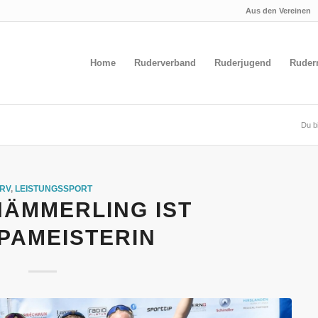
Aus den Vereinen
Home
Ruderverband
Ruderjugend
Ruder
Du bi
RV
,
LEISTUNGSSPORT
HÄMMERLING IST
PAMEISTERIN