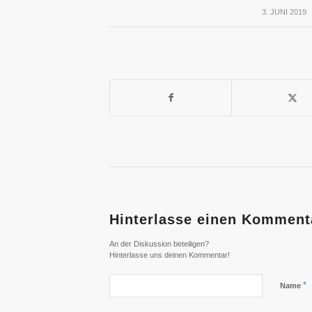
3. JUNI 2019
/
Hinterlasse einen Komment
An der Diskussion beteiligen?
Hinterlasse uns deinen Kommentar!
*
Name