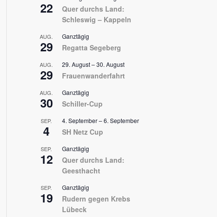
22
Quer durchs Land:
Schleswig – Kappeln
Ganztägig
AUG.
29
Regatta Segeberg
29. August
–
30. August
AUG.
29
Frauenwanderfahrt
Ganztägig
AUG.
30
Schiller-Cup
4. September
–
6. September
SEP.
4
SH Netz Cup
Ganztägig
SEP.
12
Quer durchs Land:
Geesthacht
Ganztägig
SEP.
19
Rudern gegen Krebs
Lübeck