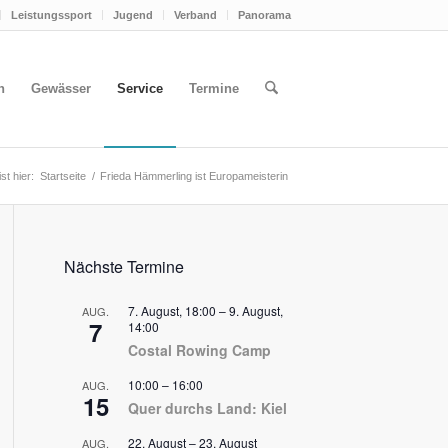
Leistungssport
Jugend
Verband
Panorama
n
Gewässer
Service
Termine
st hier:
Startseite
/
Frieda Hämmerling ist Europameisterin
Nächste Termine
7. August, 18:00
–
9. August,
AUG.
7
14:00
Costal Rowing Camp
10:00
–
16:00
AUG.
15
Quer durchs Land: Kiel
22. August
–
23. August
AUG.