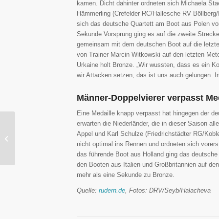
kamen. Dicht dahinter ordneten sich Michaela Sta
Hämmerling (Crefelder RC/Hallesche RV Böllberg/R
sich das deutsche Quartett am Boot aus Polen vo
Sekunde Vorsprung ging es auf die zweite Strecke
gemeinsam mit dem deutschen Boot auf die letzte
von Trainer Marcin Witkowski auf den letzten Meter
Urkaine holt Bronze. „Wir wussten, dass es ein K
wir Attacken setzen, das ist uns auch gelungen. I
Männer-Doppelvierer verpasst Med
Eine Medaille knapp verpasst hat hingegen der d
erwarten die Niederländer, die in dieser Saison al
Vorbericht Regatta
Appel und Karl Schulze (Friedrichstädter RG/Kob
Ratzeburg 2019
nicht optimal ins Rennen und ordneten sich vorer
das führende Boot aus Holland ging das deutsche Q
den Booten aus Italien und Großbritannien auf de
mehr als eine Sekunde zu Bronze.
Quelle:
rudern.de
, Fotos: DRV/Seyb/Halacheva