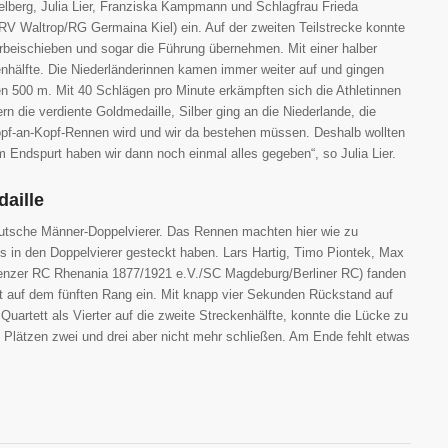
elberg, Julia Lier, Franziska Kampmann und Schlagfrau Frieda
V Waltrop/RG Germaina Kiel) ein. Auf der zweiten Teilstrecke konnte
rbeischieben und sogar die Führung übernehmen. Mit einer halber
nhälfte. Die Niederländerinnen kamen immer weiter auf und gingen
n 500 m. Mit 40 Schlägen pro Minute erkämpften sich die Athletinnen
n die verdiente Goldmedaille, Silber ging an die Niederlande, die
opf-an-Kopf-Rennen wird und wir da bestehen müssen. Deshalb wollten
m Endspurt haben wir dann noch einmal alles gegeben“, so Julia Lier.
aille
eutsche Männer-Doppelvierer. Das Rennen machten hier wie zu
les in den Doppelvierer gesteckt haben. Lars Hartig, Timo Piontek, Max
lenzer RC Rhenania 1877/1921 e.V./SC Magdeburg/Berliner RC) fanden
st auf dem fünften Rang ein. Mit knapp vier Sekunden Rückstand auf
uartett als Vierter auf die zweite Streckenhälfte, konnte die Lücke zu
n Plätzen zwei und drei aber nicht mehr schließen. Am Ende fehlt etwas