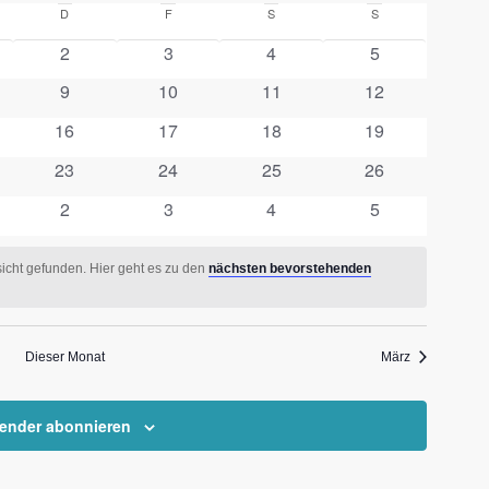
Navigat
och
D
Donnerstag
F
Freitag
S
Samstag
S
Sonntag
UND
0
0
0
0
2
3
4
5
ANSICH
staltungen
Veranstaltungen
Veranstaltungen
Veranstaltungen
Veranstaltunge
EN
0
0
0
0
9
10
11
12
NAVIGA
staltungen
Veranstaltungen
Veranstaltungen
Veranstaltungen
Veranstaltunge
0
0
0
0
16
17
18
19
staltungen
Veranstaltungen
Veranstaltungen
Veranstaltungen
Veranstaltunge
0
0
0
0
23
24
25
26
staltungen
Veranstaltungen
Veranstaltungen
Veranstaltungen
Veranstaltunge
0
0
0
0
2
3
4
5
staltungen
Veranstaltungen
Veranstaltungen
Veranstaltungen
Veranstaltunge
icht gefunden. Hier geht es zu den
nächsten bevorstehenden
Dieser Monat
März
lender abonnieren