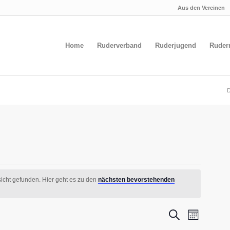
Aus den Vereinen
Home
Ruderverband
Ruderjugend
Ruder
D
NGEN
icht gefunden. Hier geht es zu den
nächsten bevorstehenden
VERANS
Veranst
Suche
Monat
Ansicht
SUCHE