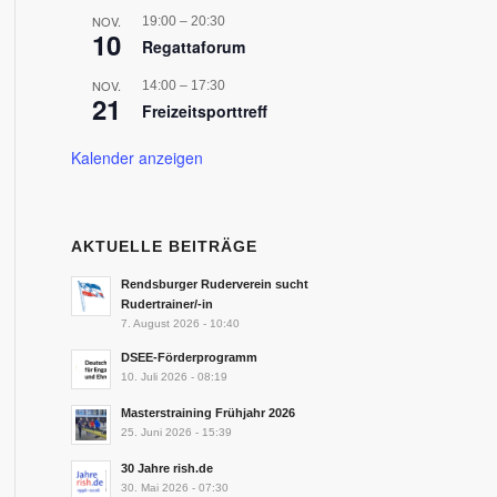
NOV.
19:00
–
20:30
10
Regattaforum
NOV.
14:00
–
17:30
21
Freizeitsporttreff
Kalender anzeigen
AKTUELLE BEITRÄGE
Rendsburger Ruderverein sucht
Rudertrainer/-in
7. August 2026 - 10:40
DSEE-Förderprogramm
10. Juli 2026 - 08:19
Masterstraining Frühjahr 2026
25. Juni 2026 - 15:39
30 Jahre rish.de
30. Mai 2026 - 07:30