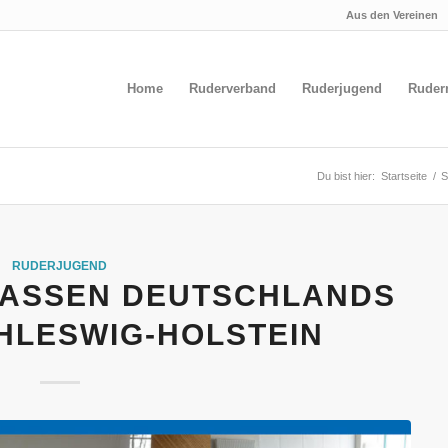
Aus den Vereinen
Home
Ruderverband
Ruderjugend
Ruder
Du bist hier:
Startseite
/
S
RUDERJUGEND
LASSEN DEUTSCHLANDS
HLESWIG-HOLSTEIN