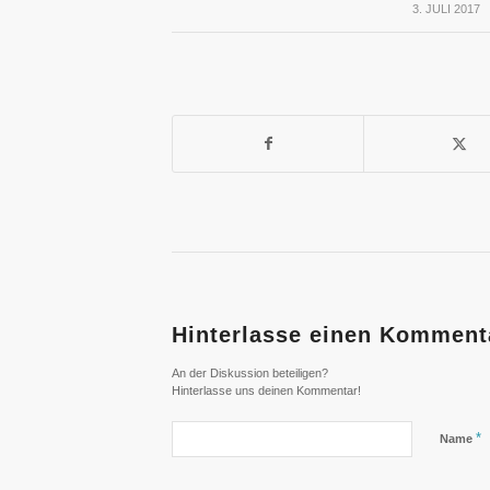
3. JULI 2017
/
Hinterlasse einen Komment
An der Diskussion beteiligen?
Hinterlasse uns deinen Kommentar!
*
Name