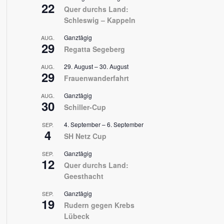
22
Quer durchs Land:
Schleswig – Kappeln
Ganztägig
AUG.
29
Regatta Segeberg
29. August
–
30. August
AUG.
29
Frauenwanderfahrt
Ganztägig
AUG.
30
Schiller-Cup
4. September
–
6. September
SEP.
4
SH Netz Cup
Ganztägig
SEP.
12
Quer durchs Land:
Geesthacht
Ganztägig
SEP.
19
Rudern gegen Krebs
Lübeck