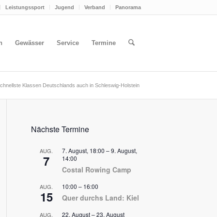
Leistungssport
Jugend
Verband
Panorama
n
Gewässer
Service
Termine
chnellste Klassen Deutschlands auch in Schleswig-Holstein
Nächste Termine
7. August, 18:00
–
9. August,
AUG.
7
14:00
Costal Rowing Camp
10:00
–
16:00
AUG.
15
Quer durchs Land: Kiel
22. August
–
23. August
AUG.