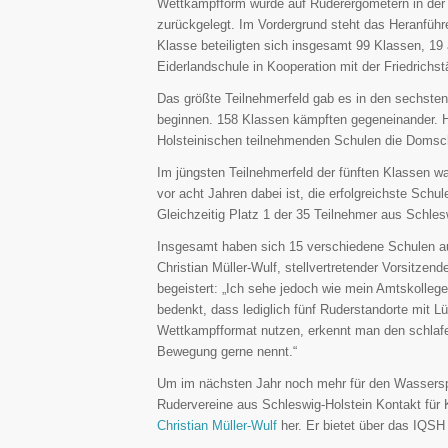
Wettkampfform wurde auf Ruderergometern in der 
zurückgelegt. Im Vordergrund steht das Heranführ
Klasse beteiligten sich insgesamt 99 Klassen, 19 
Eiderlandschule in Kooperation mit der Friedrichst
Das größte Teilnehmerfeld gab es in den sechsten
beginnen. 158 Klassen kämpften gegeneinander. Hi
Holsteinischen teilnehmenden Schulen die Domsch
Im jüngsten Teilnehmerfeld der fünften Klassen 
vor acht Jahren dabei ist, die erfolgreichste Schu
Gleichzeitig Platz 1 der 35 Teilnehmer aus Schles
Insgesamt haben sich 15 verschiedene Schulen aus
Christian Müller-Wulf, stellvertretender Vorsitzen
begeistert: „Ich sehe jedoch wie mein Amtskolle
bedenkt, dass lediglich fünf Ruderstandorte mit L
Wettkampfformat nutzen, erkennt man den schlafe
Bewegung gerne nennt.“
Um im nächsten Jahr noch mehr für den Wasserspor
Rudervereine aus Schleswig-Holstein Kontakt für 
Christian Müller-Wulf
her. Er bietet über das IQSH 