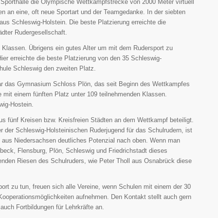
Sporthalle die Olympische Wettkampfstrecke von 2000 Meter virtuell
en an eine, oft neue Sportart und der Teamgedanke. In der siebten
aus Schleswig-Holstein. Die beste Platzierung erreichte die
ädter Rudergesellschaft.
 Klassen. Übrigens ein gutes Alter um mit dem Rudersport zu
er erreichte die beste Platzierung von den 35 Schleswig-
ule Schleswig den zweiten Platz.
war das Gymnasium Schloss Plön, das seit Beginn des Wettkampfes
le mit einem fünften Platz unter 109 teilnehmenden Klassen.
wig-Hostein.
 fünf Kreisen bzw. Kreisfreien Städten an dem Wettkampf beteiligt.
der der Schleswig-Holsteinischen Ruderjugend für das Schulrudern, ist
ge aus Niedersachsen deutliches Potenzial nach oben. Wenn man
übeck, Flensburg, Plön, Schleswig und Friedrichstadt dieses
nden Riesen des Schulruders, wie Peter Tholl aus Osnabrück diese
t zu tun, freuen sich alle Vereine, wenn Schulen mit einem der 30
Kooperationsmöglichkeiten aufnehmen. Den Kontakt stellt auch gern
auch Fortbildungen für Lehrkräfte an.